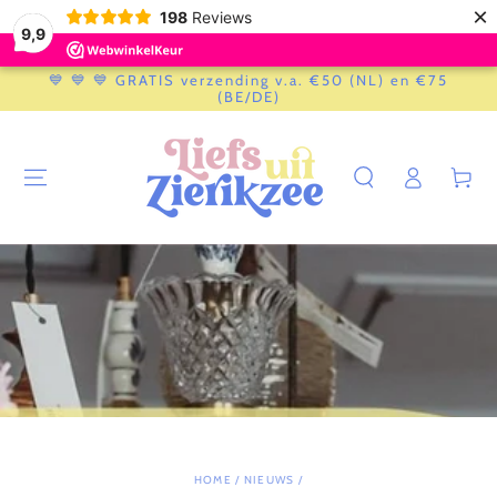
×
198
Reviews
9,9
GA NAAR
💙 💙 💙 GRATIS verzending v.a. €50 (NL) en €75
CONTENT
(BE/DE)
Log
Winkelwag
in
HOME
/
NIEUWS
/