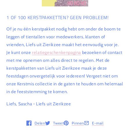
1 OF 100 KERSTPAKKETTEN? GEEN PROBLEEM!
Of je nu één kerstpakket nodig hebt om onder de boom te
leggen of tientallen voor medewerkers, klanten of
vrienden, Liefs uit Zierikzee maakt het eenvoudig voor je.
Je kunt onze
relatiegeschenkenpagina
bezoeken of contact
met me opnemen om alles direct te regelen. Met de
kerstpakketten van Liefs uit Zierikzee maak je deze
feestdagen onvergetelijk voor iedereen! Vergeet niet om
onze Kerstmis collectie in de gaten te houden om helemaal
in de feeststemming te komen.
Liefs, Sascha - Liefs uit Zierikzee
Delen
Tweet
Pinnen
E-mail
Opent in een nieuw venster.
Opent in een nieuw venster.
Opent in een nieuw venster.
Opent in een nieuw vens