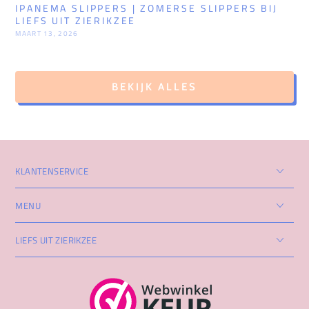
IPANEMA SLIPPERS | ZOMERSE SLIPPERS BIJ
H
LIEFS UIT ZIERIKZEE
N
E
MAART 13, 2026
M
BEKIJK ALLES
KLANTENSERVICE
MENU
LIEFS UIT ZIERIKZEE