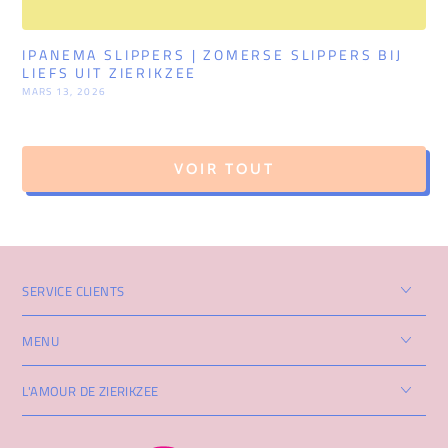
IPANEMA SLIPPERS | ZOMERSE SLIPPERS BIJ
H
LIEFS UIT ZIERIKZEE
N
E
MARS 13, 2026
M
VOIR TOUT
SERVICE CLIENTS
MENU
L'AMOUR DE ZIERIKZEE