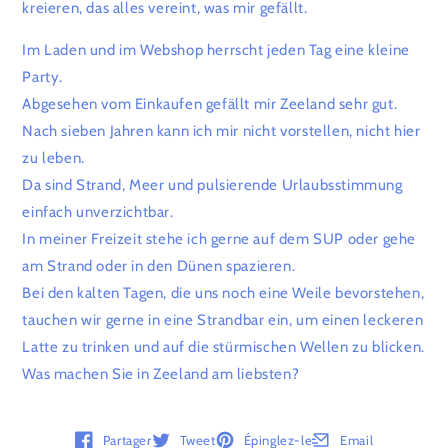
kreieren, das alles vereint, was mir gefällt.
Im Laden und im Webshop herrscht jeden Tag eine kleine
Party.
Abgesehen vom Einkaufen gefällt mir Zeeland sehr gut.
Nach sieben Jahren kann ich mir nicht vorstellen, nicht hier
zu leben.
Da sind Strand, Meer und pulsierende Urlaubsstimmung
einfach unverzichtbar.
In meiner Freizeit stehe ich gerne auf dem SUP oder gehe
am Strand oder in den Dünen spazieren.
Bei den kalten Tagen, die uns noch eine Weile bevorstehen,
tauchen wir gerne in eine Strandbar ein, um einen leckeren
Latte zu trinken und auf die stürmischen Wellen zu blicken.
Was machen Sie in Zeeland am liebsten?
Partager
Tweet
Épinglez-le
Email
Ouvre dans une nouvelle fenêtre.
Ouvre dans une nouvelle fenêtre.
Ouvre dans une nouvelle fenêtre.
Ouvre dans une nouve