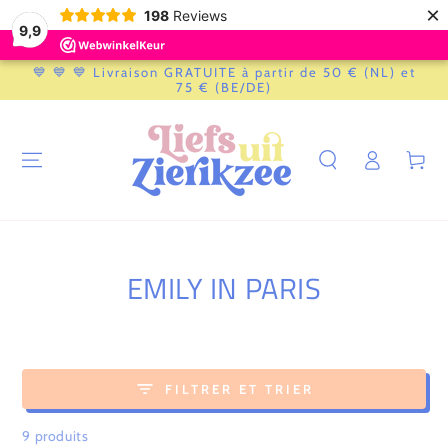
×
198
Reviews
9,9
IGNORER LE
💙 💙 💙 Livraison GRATUITE à partir de 50 € (NL) et
CONTENU
75 € (BE/DE)
Connexion
Panier
COLLECTION:
EMILY IN PARIS
FILTRER ET TRIER
9 produits