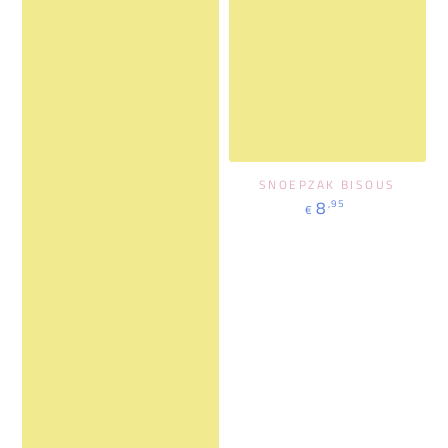
SNOEPZAK BISOUS
Prix
8
,95
€
normal