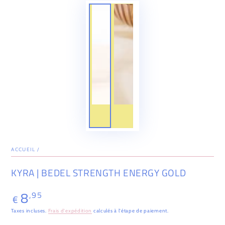
ACCUEIL
/
KYRA | BEDEL STRENGTH ENERGY GOLD
8
,95
Prix
€
normal
Taxes incluses.
Frais d'expédition
calculés à l'étape de paiement.