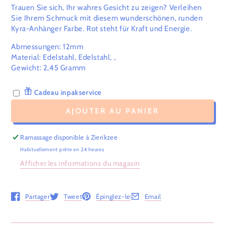
Trauen Sie sich, Ihr wahres Gesicht zu zeigen? Verleihen
Sie Ihrem Schmuck mit diesem wunderschönen, runden
Kyra-Anhänger Farbe. Rot steht für Kraft und Energie.
Abmessungen: 12mm
Material: Edelstahl, Edelstahl, ,
Gewicht:
2,45
Gramm
Cadeau inpakservice
AJOUTER AU PANIER
Ramassage disponible à
Zierikzee
Habituellement prête en 24 heures
Afficher les informations du magasin
Partager
Tweet
Épinglez-le
Email
Ouvre dans une nouvelle fenêtre.
Ouvre dans une nouvelle fenêtre.
Ouvre dans une nouvelle fenêtre.
Ouvre dans une nouvelle fenê