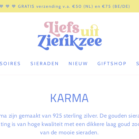
💙 💙 💙 GRATIS verzending v.a. €50 (NL) en €75 (BE/DE)
SOIRES
SIERADEN
NIEUW
GIFTSHOP
COLLECTIE:
KARMA
rma zijn gemaakt van 925 sterling zilver. De gouden sie
ting is van hoge kwaliteit met een dikkere laag goud zod
van de mooie sieraden.