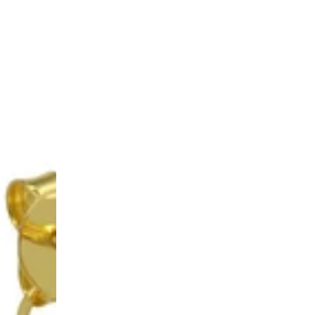
Hoops
Zirconia
EMERALD
GREEN
Densely
ZIlver