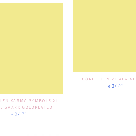
BEKIJK PRODUC
OORBELLEN ZILVER A
Normale
34
,95
€
prijs
BESTEL NU
LEN KARMA SYMBOLS XL
LE SPARK GOLDPLATED
Normale
24
,95
€
prijs
Chain
Big