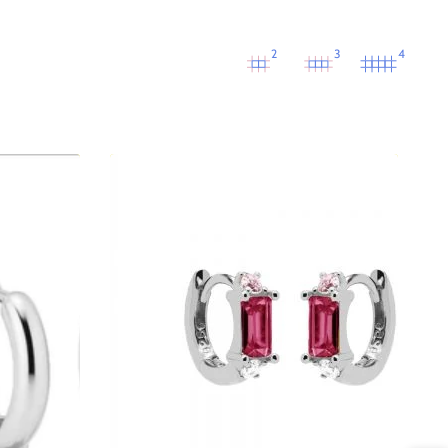
2
3
4
Plain
Hinged
Hoops
Classic
Ruby
Red
Silver