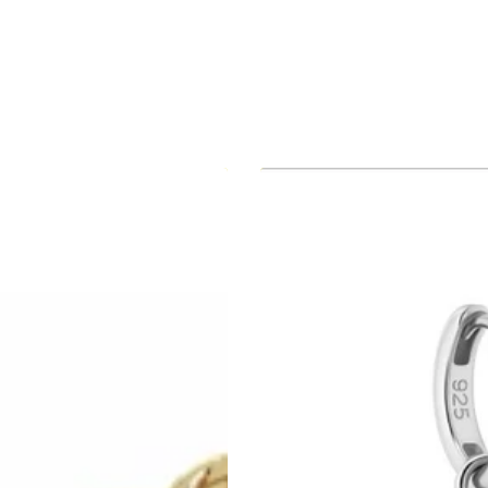
Oorbellen
ZILVER
ALFABET
d