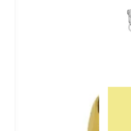
Hoops
Spark
Classic
Ruby
Ruby
Red
Red
silver
Goldplated