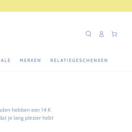
Log
Winkelwagen
in
SALE
MERKEN
RELATIEGESCHENKEN
raden hebben een 14 K
at je lang plezier hebt