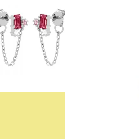
Spark
Ruby
Red
Goldplated