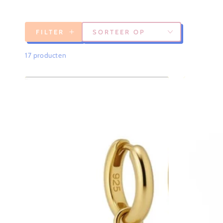
FILTER
SORTEER OP
17 producten
Oorbellen
oorbellen
GOUD
Karma
ALFABET
Symbols
XL
Triple
Spark
Goldplate