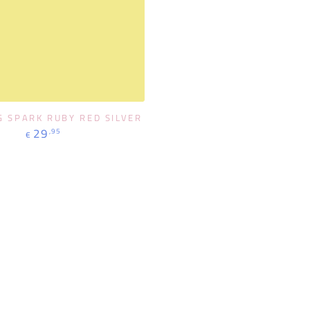
BESTEL NU
G SPARK RUBY RED SILVER
Normale
29
,95
€
prijs