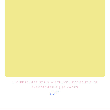
LUCIFERS MET STRIK – STIJLVOL CADEAUTJE OF
EYECATCHER BIJ JE KAARS
Regulärer
3
,50
€
Preis