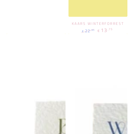
KAARS WINTERFORREST
13
,75
22
,95
€
€
Regulärer
Verkaufspreis
Preis