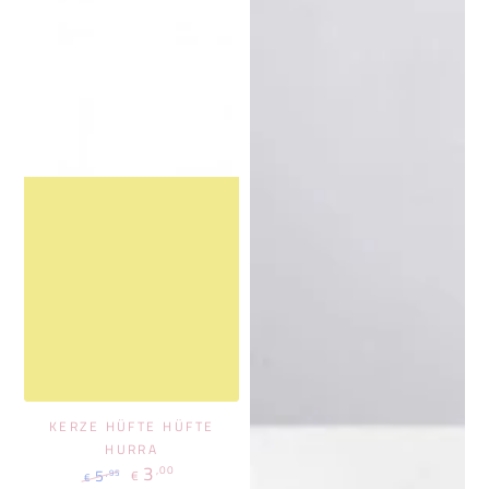
KERZE HÜFTE HÜFTE
HURRA
3
,00
5
,95
€
€