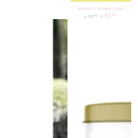
BRANDT PRIMAVERA
11
,60
15
,50
€
€
Regulärer
Verkaufspreis
Preis