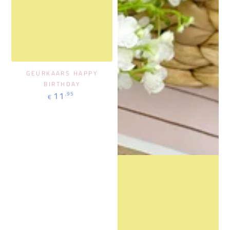
GEURKAARS HAPPY
BIRTHDAY
Regulärer
11
,95
€
Preis