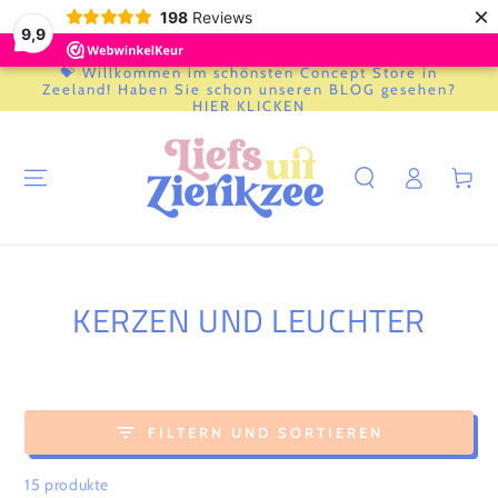
×
198
Reviews
9,9
💝 Willkommen im schönsten Concept Store in
ZUM INHALT
Zeeland! Haben Sie schon unseren BLOG gesehen?
SPRINGEN
HIER KLICKEN
Einloggen
Warenkor
KOLLEKTION:
KERZEN UND LEUCHTER
FILTERN UND SORTIEREN
15 produkte