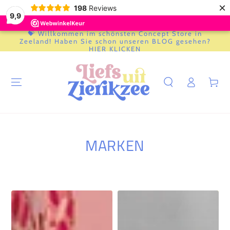
×
198
Reviews
9,9
💝 Willkommen im schönsten Concept Store in
ZUM INHALT
Zeeland! Haben Sie schon unseren BLOG gesehen?
SPRINGEN
HIER KLICKEN
Einloggen
Warenkor
MARKEN