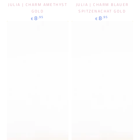
JULIA | CHARM AMETHYST
JULIA | CHARM BLAUER
GOLD
SPITZENACHAT GOLD
Regulärer
Regulärer
8
8
,95
,95
€
€
Preis
Preis