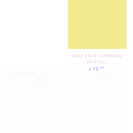
DARA GOLD | ARMBAND
KRISTALL
Regulärer
12
,95
€
Preis