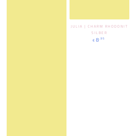
JULIA | CHARM RHODONIT
SILBER
Regulärer
8
,95
€
Preis