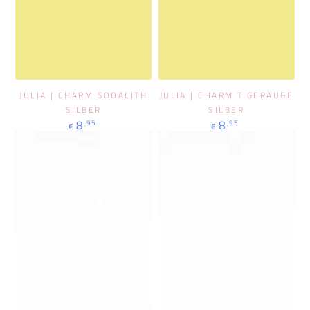
JULIA | CHARM SODALITH
JULIA | CHARM TIGERAUGE
SILBER
SILBER
Regulärer
Regulärer
8
8
,95
,95
€
€
Preis
Preis