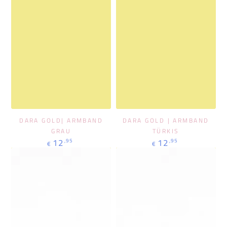
DARA GOLD| ARMBAND
DARA GOLD | ARMBAND
GRAU
TÜRKIS
Regulärer
Regulärer
12
12
,95
,95
€
€
Preis
Preis