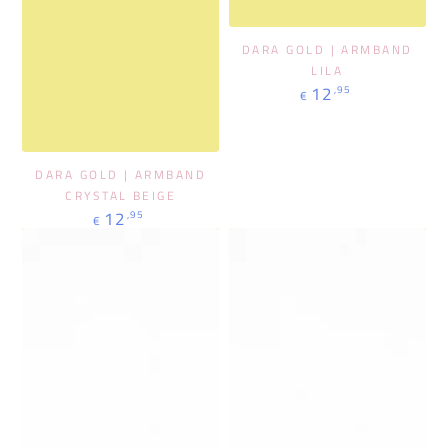
DARA GOLD | ARMBAND
LILA
Regulärer
12
,95
€
Preis
DARA GOLD | ARMBAND
CRYSTAL BEIGE
Regulärer
12
,95
€
Preis