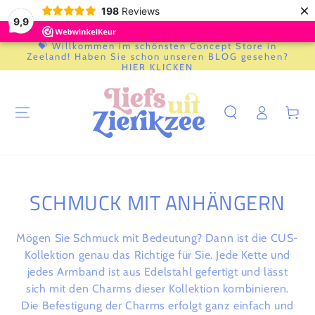
×
198
Reviews
9,9
💝 Willkommen im schönsten Concept Store in
ZUM INHALT
Zeeland! Haben Sie schon unseren BLOG gesehen?
SPRINGEN
HIER KLICKEN
Einloggen
Warenkor
KOLLEKTION:
SCHMUCK MIT ANHÄNGERN
Mögen Sie Schmuck mit Bedeutung? Dann ist die CUS-
Kollektion genau das Richtige für Sie. Jede Kette und
jedes Armband ist aus Edelstahl gefertigt und lässt
sich mit den Charms dieser Kollektion kombinieren.
Die Befestigung der Charms erfolgt ganz einfach und