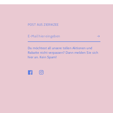
POST AUS ZIERIKZEE
E-
Mail
Du möchtest all unsere tollen Aktionen und
hier
Rabatte nicht verpassen? Dann melden Sie sich
hier an. Kein Spam!
eingeben
Facebook
Instagram