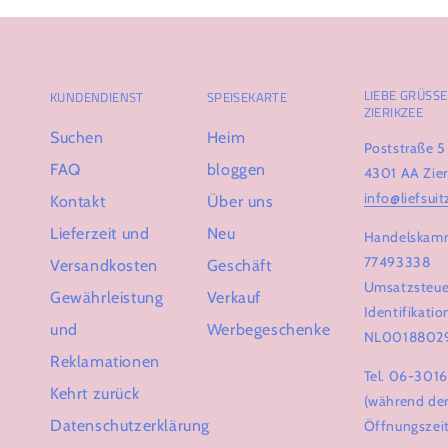
LIEBE GRÜSSE 
KUNDENDIENST
SPEISEKARTE
IERIKZEE
Suchen
Heim
Poststraße 5
FAQ
bloggen
4301 AA Zier
info@liefsuit
Kontakt
Über uns
Lieferzeit und
Neu
Handelskam
77493338
Versandkosten
Geschäft
Umsatzsteue
Gewährleistung
Verkauf
Identifikat
und
Werbegeschenke
NL0018802
Reklamationen
Tel. 06-301
Kehrt zurück
(während de
Datenschutzerklärung
Öffnungszei