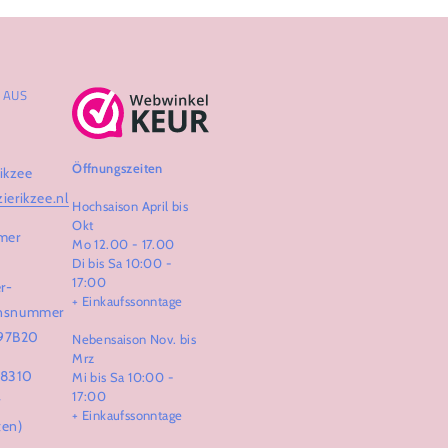
AUS Z
Öffnungszeiten
ikzee
zierikzee.nl
Hochsaison April bis
Okt
mer
Mo 12.00 - 17.00
Di bis Sa 10:00 -
17:00
r-
+ Einkaufssonntage
ionsnummer
97B20
Nebensaison Nov. bis
Mrz
68310
Mi bis Sa 10:00 -
17:00
r
+ Einkaufssonntage
ten)