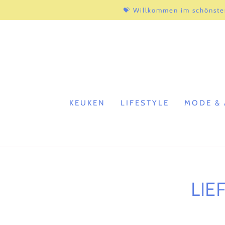
ZUM INHALT
💝 Willkommen im schönste
SPRINGEN
KEUKEN
LIFESTYLE
MODE & 
LIE