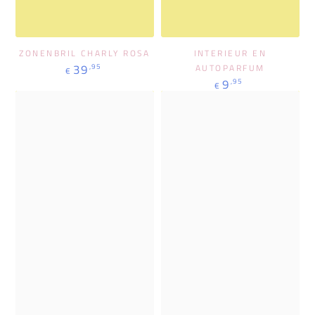
ZONENBRIL CHARLY ROSA
INTERIEUR EN
Regulärer
39
,95
AUTOPARFUM
€
Preis
Regulärer
9
,95
€
Preis