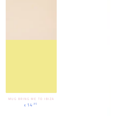
MUG BRING ME TO IBIZA
Regulärer
14
,95
€
Preis