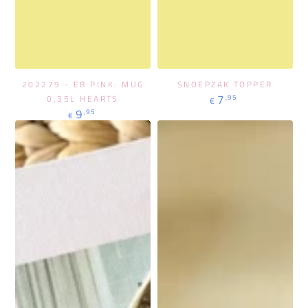
202279 - EB PINK: MUG
SNOEPZAK TOPPER
Regulärer
7
,95
0,35L HEARTS
€
Preis
Regulärer
9
,95
€
Preis