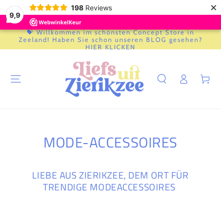
×
198
Reviews
9,9
💝 Willkommen im schönsten Concept Store in
ZUM INHALT
Zeeland! Haben Sie schon unseren BLOG gesehen?
SPRINGEN
HIER KLICKEN
Einloggen
Warenkor
KOLLEKTION:
MODE-ACCESSOIRES
LIEBE AUS ZIERIKZEE, DEM ORT FÜR
TRENDIGE MODEACCESSOIRES