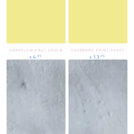
HAARKLEM KRUL GROEN
HAARBAND PRINT PAARS
Regulärer
Regulärer
4
13
,95
,95
€
€
Preis
Preis