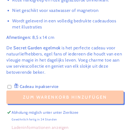
Roze handgreep en roze geglazuurde binnenkant
Niet geschikt voor vaatwasser of magnetron
Wordt geleverd in een volledig bedrukte cadeaudoos
met illustraties
Afmetingen:
8,5 x 14 cm
De
Secret Garden egelmok
is het perfecte cadeau voor
natuurliefhebbers, egel fans of iedereen die houdt van een
vleugje magie in het dagelijks leven. Voeg charme toe aan
uw serviescollectie en geniet van elk slokje uit deze
betoverende beker.
Cadeau inpakservice
ZUM WARENKORB HINZUFÜGEN
Abholung möglich unter unter
Zierikzee
Gewöhnlich fertig in 24 Stunden
Ladeninformationen anzeigen