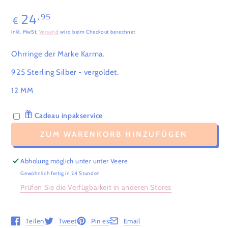
24
,95
Regulärer
€
Preis
inkl. MwSt.
Versand
wird beim Checkout berechnet
Ohrringe der Marke Karma.
925 Sterling Silber - vergoldet.
12 MM
Cadeau inpakservice
ZUM WARENKORB HINZUFÜGEN
Abholung möglich unter unter
Veere
Gewöhnlich fertig in 24 Stunden
Prüfen Sie die Verfügbarkeit in anderen Stores
Teilen
Tweet
Pin es
Email
Öffnet in einem neuen Fenster.
Öffnet in einem neuen Fenster.
Öffnet in einem neuen Fenster.
Öffnet in einem neuen Fenster.