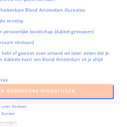
, herkenbare Blond Amsterdam illustraties
ijke envelop
en persoonlijke boodschap (dubbel gevouwen)
urzaam verstuurd
ren hebt of gewoon even iemand wil laten weten dat je
n dubbele kaart van Blond Amsterdam zit je altijd
vice
UM WARENKORB HINZUFÜGEN
r unter
Zierikzee
4 Stunden
 anzeigen