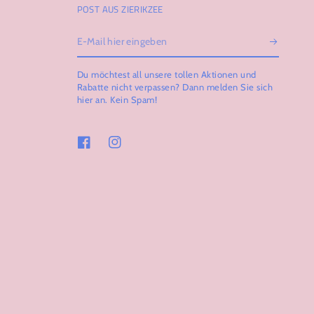
POST AUS ZIERIKZEE
E-
Mail
Du möchtest all unsere tollen Aktionen und
hier
Rabatte nicht verpassen? Dann melden Sie sich
hier an. Kein Spam!
eingeben
Facebook
Instagram