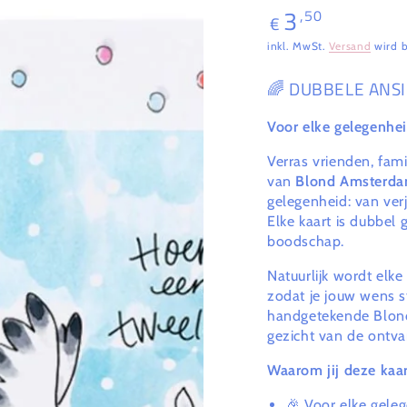
3
,50
Regulärer
€
Preis
inkl. MwSt.
Versand
wird b
🌈 DUBBELE ANS
Voor elke gelegenhei
Verras vrienden, fami
van
Blond Amsterd
gelegenheid: van ver
Elke kaart is dubbel
boodschap.
Natuurlijk wordt elk
zodat je jouw wens s
handgetekende Blond
gezicht van de ontva
Waarom jij deze kaar
🎉 Voor elke gele