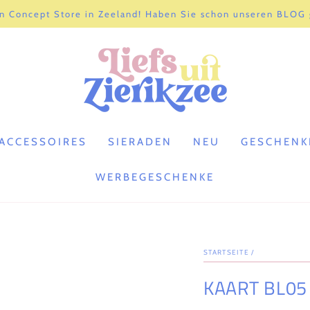
n Concept Store in Zeeland! Haben Sie schon unseren BLOG
ACCESSOIRES
SIERADEN
NEU
GESCHENK
WERBEGESCHENKE
STARTSEITE
/
KAART BL05