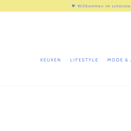
ZUM INHALT
💝 Willkommen im schönste
SPRINGEN
KEUKEN
LIFESTYLE
MODE & 
ZU DEN
PRODUKTINFORMATIONEN
SPRINGEN