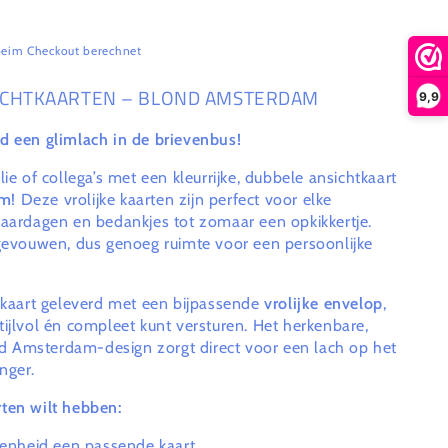
eim Checkout berechnet
ICHTKAARTEN – BLOND AMSTERDAM
9,9
d een glimlach in de brievenbus!
lie of collega’s met een kleurrijke, dubbele ansichtkaart
am
! Deze vrolijke kaarten zijn perfect voor elke
jaardagen en bedankjes tot zomaar een opkikkertje.
 gevouwen, dus genoeg ruimte voor een persoonlijke
e kaart geleverd met een bijpassende
vrolijke envelop
,
tijlvol én compleet kunt versturen. Het herkenbare,
 Amsterdam-design zorgt direct voor een lach op het
nger.
ten wilt hebben:
genheid een passende kaart