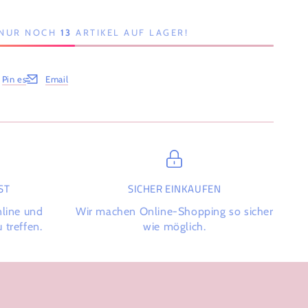
, NUR NOCH
13
ARTIKEL AUF LAGER!
Pin es
Email
Fenster.
em neuen Fenster.
net in einem neuen Fenster.
Öffnet in einem neuen Fenster.
T
SICHER EINKAUFEN
nline und
Wir machen Online-Shopping so sicher
 treffen.
wie möglich.