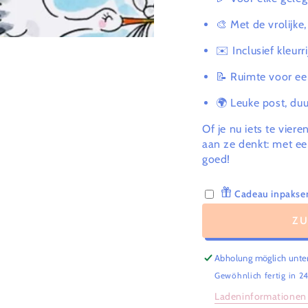
🎨 Met de vrolijke
✉️ Inclusief kleurr
📝 Ruimte voor e
🌍 Leuke post, du
Of je nu iets te vie
aan ze denkt: met ee
goed!
Cadeau inpakser
Z
Abholung möglich unte
Gewöhnlich fertig in 2
Ladeninformationen