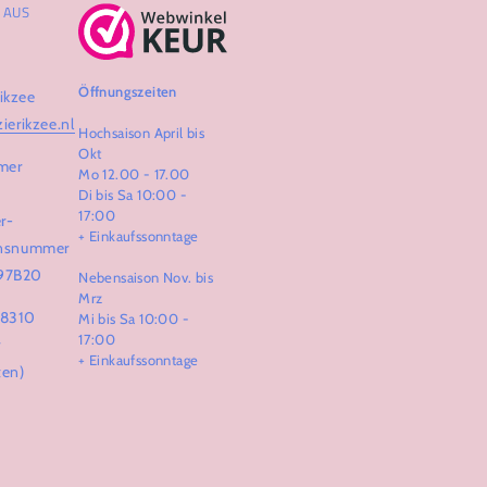
AUS Z
Öffnungszeiten
ikzee
zierikzee.nl
Hochsaison April bis
Okt
mer
Mo 12.00 - 17.00
Di bis Sa 10:00 -
17:00
r-
+ Einkaufssonntage
ionsnummer
97B20
Nebensaison Nov. bis
Mrz
68310
Mi bis Sa 10:00 -
17:00
r
+ Einkaufssonntage
ten)