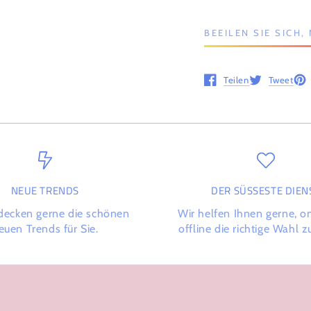
BEEILEN SIE SICH
Teilen
Tweet
Öffnet in einem neuen 
Öffnet in ein
Öff
NEUE TRENDS
DER SÜSSESTE DIENS
decken gerne die schönen
Wir helfen Ihnen gerne, o
euen Trends für Sie.
offline die richtige Wahl zu