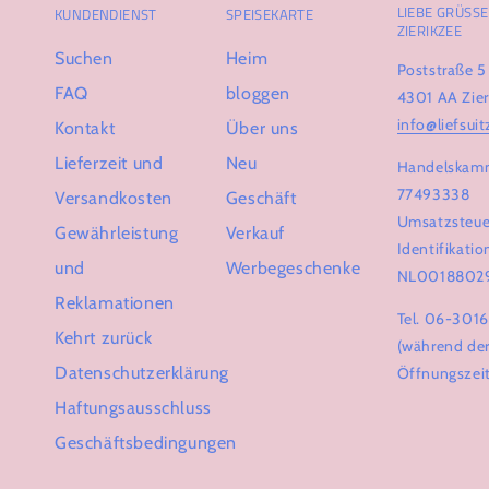
LIEBE GRÜSSE 
KUNDENDIENST
SPEISEKARTE
IERIKZEE
Suchen
Heim
Poststraße 5
FAQ
bloggen
4301 AA Zier
info@liefsuit
Kontakt
Über uns
Lieferzeit und
Neu
Handelskam
77493338
Versandkosten
Geschäft
Umsatzsteue
Gewährleistung
Verkauf
Identifikat
und
Werbegeschenke
NL0018802
Reklamationen
Tel. 06-301
Kehrt zurück
(während de
Datenschutzerklärung
Öffnungszei
Haftungsausschluss
Geschäftsbedingungen