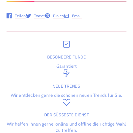
Teilen
Tweet
Pin es
Email
Öffnet in einem neuen Fenster.
Öffnet in einem neuen Fenster.
Öffnet in einem neuen Fenster.
Öffnet in einem neuen Fenster.
BESONDERE FUNDE
Garantiert
NEUE TRENDS
Wir entdecken gerne die schönen neuen Trends für Sie.
DER SÜSSESTE DIENST
Wir helfen Ihnen gerne, online und offline die richtige Wahl
zu treffen.