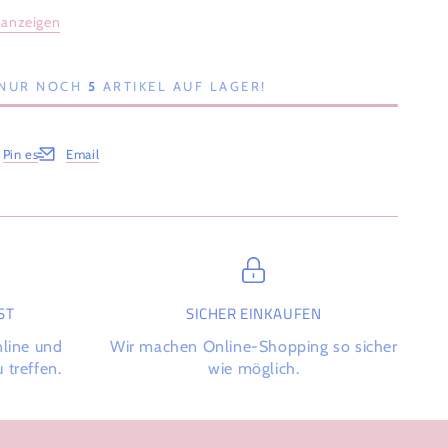
 anzeigen
, NUR NOCH
5
ARTIKEL AUF LAGER!
Pin es
Email
Fenster.
em neuen Fenster.
net in einem neuen Fenster.
Öffnet in einem neuen Fenster.
T
SICHER EINKAUFEN
nline und
Wir machen Online-Shopping so sicher
 treffen.
wie möglich.