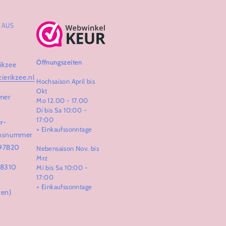
AUS Z
Öffnungszeiten
ikzee
zierikzee.nl
Hochsaison April bis
Okt
mer
Mo 12.00 - 17.00
Di bis Sa 10:00 -
17:00
r-
+ Einkaufssonntage
ionsnummer
97B20
Nebensaison Nov. bis
Mrz
68310
Mi bis Sa 10:00 -
17:00
r
+ Einkaufssonntage
ten)