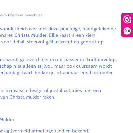
eim Checkout berechnet
soonlijkheid over met deze prachtige, handgetekende
9,9
enares
Christa Mulder
. Elke kaart is een klein
oor detail, sfeervol geïllustreerd en gedrukt op
art
wordt geleverd met een bijpassende
kraft envelop
,
hap niet alleen stijlvol, maar ook duurzaam wordt
verjaardagskaart, bedankje, of zomaar een hart onder
nimalistisch design of juist illustraties met een
 van Christa Mulder raken.
a Mulder
ekig (vermeld afmetingen indien bekend)