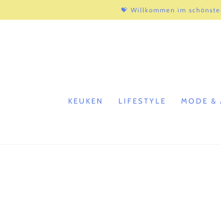
ZUM INHALT
💝 Willkommen im schönste
SPRINGEN
KEUKEN
LIFESTYLE
MODE & 
ZU DEN
PRODUKTINFORMATIONEN
SPRINGEN