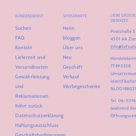
LIEBE GRÜSSE 
KUNDENDIENST
SPEISEKARTE
IERIKZEE
Suchen
Heim
Poststraße 5
FAQ
bloggen
4301 AA Zier
info@liefsuit
Kontakt
Über uns
Lieferzeit und
Neu
Handelskam
77493338
Versandkosten
Geschäft
Umsatzsteue
Gewährleistung
Verkauf
Identifikat
und
Werbegeschenke
NL0018802
Reklamationen
Tel. 06-301
Kehrt zurück
(während de
Datenschutzerklärung
Öffnungszei
Haftungsausschluss
Geschäftsbedingungen