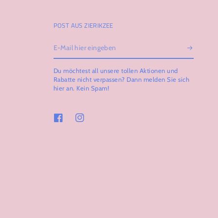
POST AUS ZIERIKZEE
E-
Mail
Du möchtest all unsere tollen Aktionen und
hier
Rabatte nicht verpassen? Dann melden Sie sich
hier an. Kein Spam!
eingeben
Facebook
Instagram