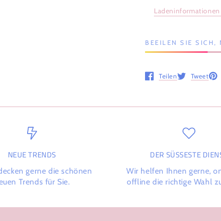
Ladeninformationen
BEEILEN SIE SICH
Teilen
Tweet
Öffnet in einem neuen 
Öffnet in ein
Öff
NEUE TRENDS
DER SÜSSESTE DIENS
decken gerne die schönen
Wir helfen Ihnen gerne, o
euen Trends für Sie.
offline die richtige Wahl zu