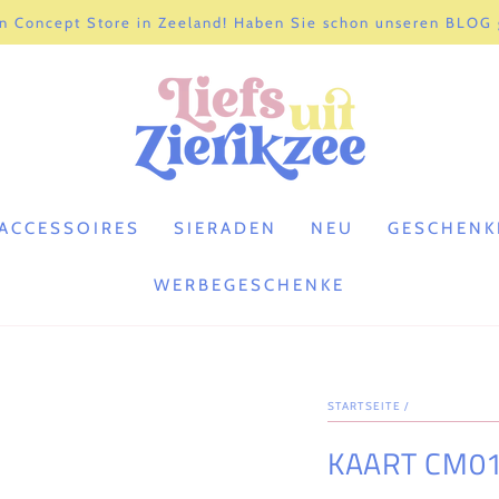
n Concept Store in Zeeland! Haben Sie schon unseren BLOG
ACCESSOIRES
SIERADEN
NEU
GESCHENK
WERBEGESCHENKE
STARTSEITE
/
KAART CM0