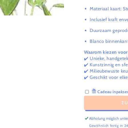
Materiaal kaart: S
Inclusief kraft env
Duurzaam geprod
Blanco binnenkant
Waarom kiezen voor 
✔️ Unieke, handgeteke
✔️ Kunstzinnig en sf
✔️ Milieubewuste keu
✔️ Geschikt voor elk
Cadeau inpakser
Z
Abholung möglich unte
Gewöhnlich fertig in 2