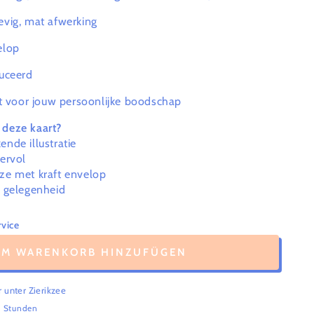
tevig, mat afwerking
elop
uceerd
 voor jouw persoonlijke boodschap
deze kaart?
nde illustratie
eervol
ze met kraft envelop
e gelegenheid
vice
UM WARENKORB HINZUFÜGEN
r unter
Zierikzee
4 Stunden