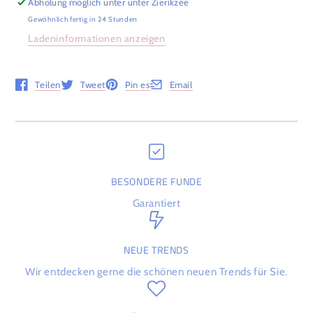
Abholung möglich unter unter
Zierikzee
Gewöhnlich fertig in 24 Stunden
Ladeninformationen anzeigen
Teilen
Tweet
Pin es
Email
Öffnet in einem neuen Fenster.
Öffnet in einem neuen Fenster.
Öffnet in einem neuen Fenster.
Öffnet in einem neuen Fenster.
BESONDERE FUNDE
Garantiert
NEUE TRENDS
Wir entdecken gerne die schönen neuen Trends für Sie.