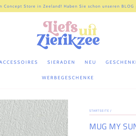
n Concept Store in Zeeland! Haben Sie schon unseren BLOG
ACCESSOIRES
SIERADEN
NEU
GESCHENK
WERBEGESCHENKE
STARTSEITE
/
MUG MY SU