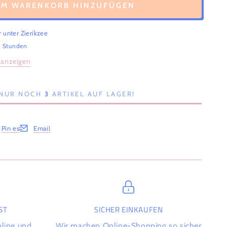
UM WARENKORB HINZUFÜGEN
r unter
Zierikzee
4 Stunden
 anzeigen
, NUR NOCH
3
ARTIKEL AUF LAGER!
Pin es
Email
Fenster.
em neuen Fenster.
net in einem neuen Fenster.
Öffnet in einem neuen Fenster.
T
SICHER EINKAUFEN
nline und
Wir machen Online-Shopping so sicher