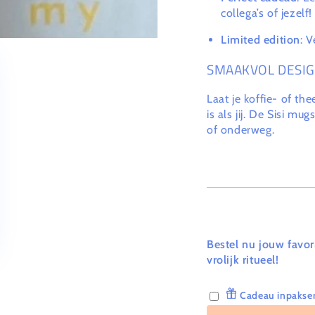
collega’s of jezelf!
Limited edition
: 
SMAAKVOL DESIG
Laat je koffie- of t
is als jij. De Sisi mu
of onderweg.
Bestel nu jouw favo
vrolijk ritueel!
Cadeau inpakser