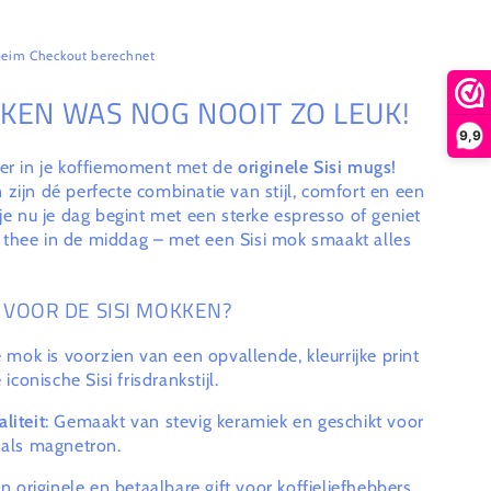
eim Checkout berechnet
NKEN WAS NOG NOOIT ZO LEUK!
9,9
ter in je koffiemoment met de
originele Sisi mugs
!
zijn dé perfecte combinatie van stijl, comfort en een
 je nu je dag begint met een sterke espresso of geniet
thee in de middag – met een Sisi mok smaakt alles
VOOR DE SISI MOKKEN?
e mok is voorzien van een opvallende, kleurrijke print
iconische Sisi frisdrankstijl.
liteit
: Gemaakt van stevig keramiek en geschikt voor
 als magnetron.
en originele en betaalbare gift voor koffieliefhebbers,