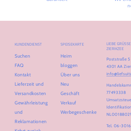
n
LIEBE GRÜSSE 
KUNDENDIENST
SPEISEKARTE
IERIKZEE
Suchen
Heim
Poststraße 5
FAQ
bloggen
4301 AA Zier
info@liefsuit
Kontakt
Über uns
Lieferzeit und
Neu
Handelskam
77493338
Versandkosten
Geschäft
Umsatzsteue
Gewährleistung
Verkauf
Identifikat
und
Werbegeschenke
NL0018802
Reklamationen
Tel. 06-301
Kehrt zurück