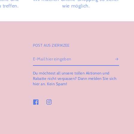
 treffen.
wie möglich.
POST AUS ZIERIKZEE
E-
Mail
Du möchtest all unsere tollen Aktionen und
hier
Rabatte nicht verpassen? Dann melden Sie sich
hier an. Kein Spam!
eingeben
Facebook
Instagram