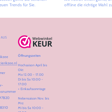
euen Trends für Sie.
offline die richtige Wahl zu
AUS Z
Öffnungszeiten
ikzee
zierikzee.nl
Hochsaison April bis
Okt
mer
Mo 12.00 - 17.00
Di bis Sa 10:00 -
17:00
r-
+ Einkaufssonntage
ionsnummer
97B20
Nebensaison Nov. bis
Mrz
68310
Mi bis Sa 10:00 -