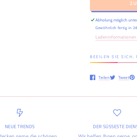
Z
Abholung möglich unte
Gewöhnlich fertig in 2
Ladeninformationen
BEEILEN SIE SICH
Teilen
Tweet
Öffnet in einem neuen 
Öffnet in ein
Öff
NEUE TRENDS
DER SÜSSESTE DIENS
decken gerne die schönen
Wir helfen Ihnen gerne, o