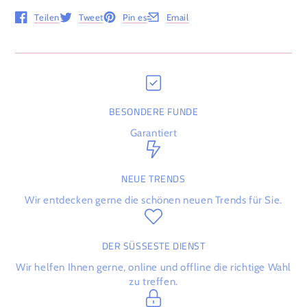
Teilen
Tweet
Pin es
Email
Öffnet in einem neuen Fenster.
Öffnet in einem neuen Fenster.
Öffnet in einem neuen Fenster.
Öffnet in einem neuen Fenster.
BESONDERE FUNDE
Garantiert
NEUE TRENDS
Wir entdecken gerne die schönen neuen Trends für Sie.
DER SÜSSESTE DIENST
Wir helfen Ihnen gerne, online und offline die richtige Wahl
zu treffen.