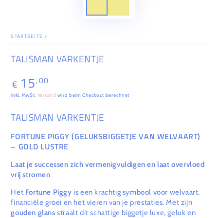
STARTSEITE
/
TALISMAN VARKENTJE
15
,00
Regulärer
€
Preis
inkl. MwSt.
Versand
wird beim Checkout berechnet
TALISMAN VARKENTJE
FORTUNE PIGGY (GELUKSBIGGETJE VAN WELVAART)
– GOLD LUSTRE
Laat je successen zich vermenigvuldigen en laat overvloed
vrij stromen
Het
Fortune Piggy
is een krachtig symbool voor welvaart,
financiële groei en het vieren van je prestaties. Met zijn
gouden glans
straalt dit schattige biggetje luxe, geluk en