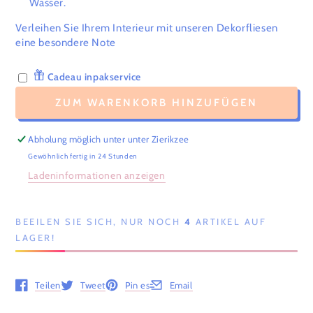
Wasser.
Verleihen Sie Ihrem Interieur mit unseren Dekorfliesen
eine besondere Note
Cadeau inpakservice
ZUM WARENKORB HINZUFÜGEN
Abholung möglich unter unter
Zierikzee
Gewöhnlich fertig in 24 Stunden
Ladeninformationen anzeigen
BEEILEN SIE SICH, NUR NOCH
4
ARTIKEL AUF
LAGER!
Teilen
Tweet
Pin es
Email
Öffnet in einem neuen Fenster.
Öffnet in einem neuen Fenster.
Öffnet in einem neuen Fenster.
Öffnet in einem neuen Fenster.