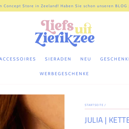
n Concept Store in Zeeland! Haben Sie schon unseren BLOG
ACCESSOIRES
SIERADEN
NEU
GESCHENK
WERBEGESCHENKE
STARTSEITE
/
JULIA | KET