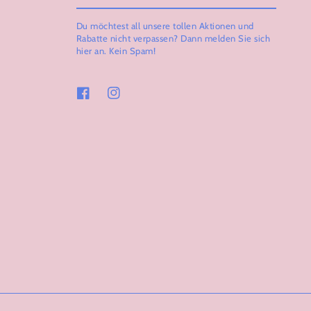
Mail
Du möchtest all unsere tollen Aktionen und
hier
Rabatte nicht verpassen? Dann melden Sie sich
hier an. Kein Spam!
eingeben
Facebook
Instagram