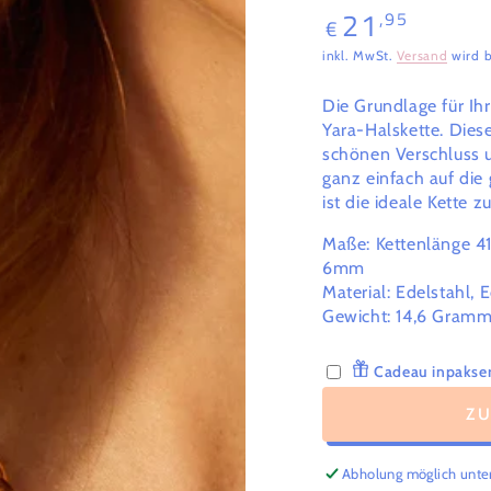
21
,95
Regulärer
€
Preis
inkl. MwSt.
Versand
wird b
Die Grundlage für Ih
Yara-Halskette. Dies
schönen Verschluss u
ganz einfach auf die
ist die ideale Kette
Maße: Kettenlänge 41
6mm
Material: Edelstahl, E
Gewicht:
14,6
Gram
Cadeau inpakser
Z
Abholung möglich unte