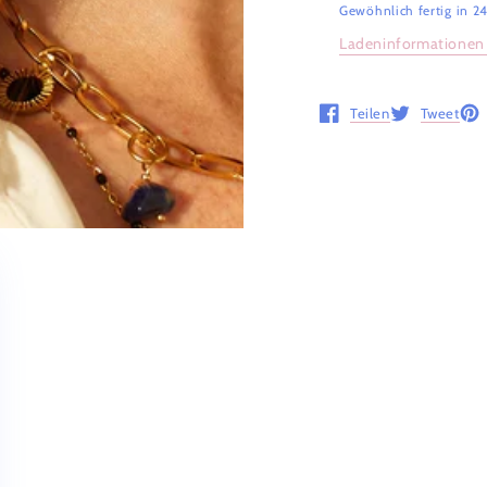
Gewöhnlich fertig in 2
Ladeninformationen
Teilen
Tweet
Öffnet in einem neuen 
Öffnet in ein
Öff