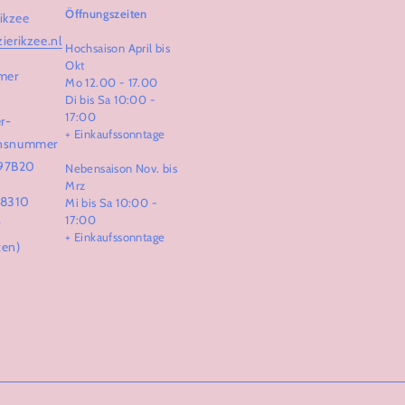
Öffnungszeiten
ikzee
zierikzee.nl
Hochsaison April bis
Okt
mer
Mo 12.00 - 17.00
Di bis Sa 10:00 -
17:00
r-
+ Einkaufssonntage
ionsnummer
97B20
Nebensaison Nov. bis
Mrz
68310
Mi bis Sa 10:00 -
17:00
r
+ Einkaufssonntage
ten)