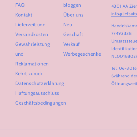
FAQ
bloggen
4301 AA Zier
info@liefsuit
Kontakt
Über uns
Lieferzeit und
Neu
Handelskam
77493338
Versandkosten
Geschäft
Umsatzsteue
Gewährleistung
Verkauf
Identifikat
und
Werbegeschenke
NL0018802
Reklamationen
Tel. 06-301
Kehrt zurück
(während de
Datenschutzerklärung
Öffnungszei
Haftungsausschluss
Geschäftsbedingungen