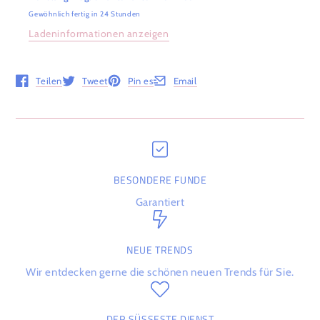
Gewöhnlich fertig in 24 Stunden
Ladeninformationen anzeigen
Teilen
Tweet
Pin es
Email
Öffnet in einem neuen Fenster.
Öffnet in einem neuen Fenster.
Öffnet in einem neuen Fenster.
Öffnet in einem neuen Fenster.
BESONDERE FUNDE
Garantiert
NEUE TRENDS
Wir entdecken gerne die schönen neuen Trends für Sie.
DER SÜSSESTE DIENST